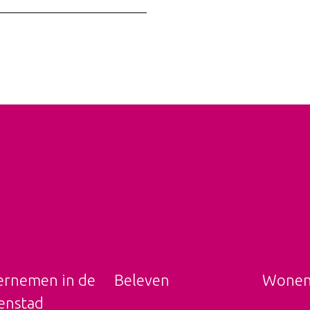
rnemen in de
Beleven
Wone
enstad