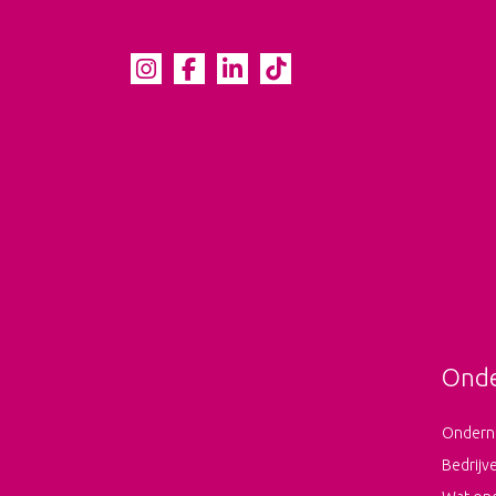
Ond
Ondern
Bedrijv