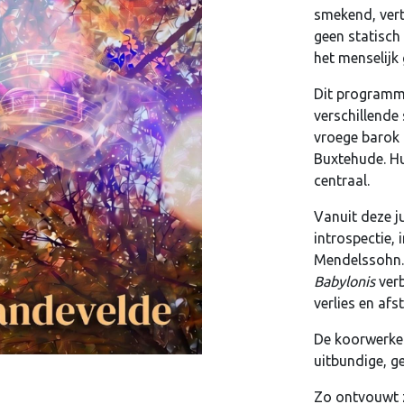
smekend, ver
geen statisch
het menselij
Dit programma
verschillende 
vroege barok 
Buxtehude. Hun
centraal.
Vanuit deze j
introspectie,
Mendelssohn.
Babylonis
verb
verlies en af
De koorwerke
uitbundige, g
Zo ontvouwt z