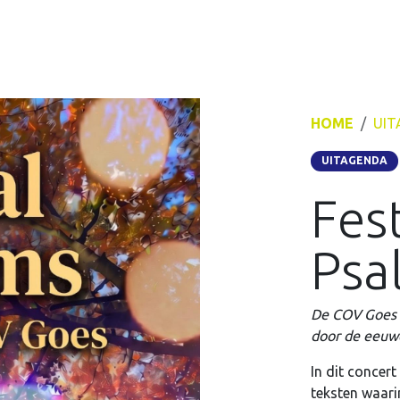
HOME
UIT
UITAGENDA
Fest
Psa
De COV Goes g
door de eeuwe
In dit concer
teksten waari