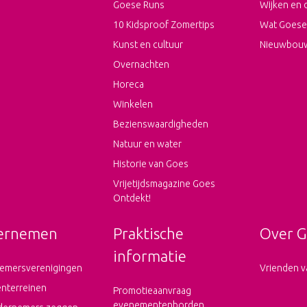
Goese Runs
Wijken en 
10 Kidsproof Zomertips
Wat Goese
Kunst en cultuur
Nieuwbou
Overnachten
Horeca
Winkelen
Bezienswaardigheden
Natuur en water
Historie van Goes
Vrijetijdsmagazine Goes
Ontdekt!
ernemen
Praktische
Over G
informatie
emersverenigingen
Vrienden v
enterreinen
Promotieaanvraag
evenementenborden