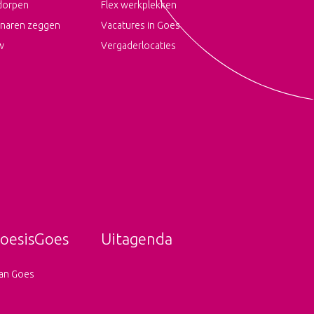
dorpen
Flex werkplekken
naren zeggen
Vacatures in Goes
w
Vergaderlocaties
oesisGoes
Uitagenda
an Goes